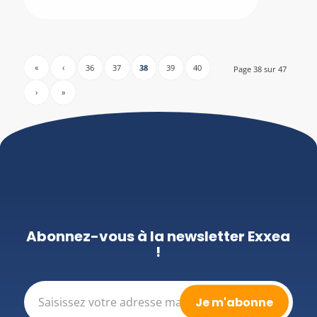
«
‹
36
37
38
39
40
Page 38 sur 47
›
»
Abonnez-vous à la newsletter Exxea
!
E-
mail