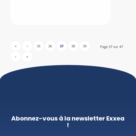
«
‹
35
36
37
38
39
Page 37 sur 47
›
»
Abonnez-vous à la newsletter Exxea
!