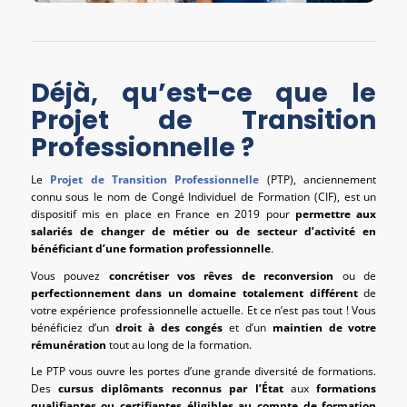
Déjà, qu’est-ce que le
Projet de Transition
Professionnelle ?
Le
Projet de Transition Professionnelle
(PTP), anciennement
connu sous le nom de Congé Individuel de Formation (CIF), est un
dispositif mis en place en France en 2019 pour
permettre aux
salariés de changer de métier ou de secteur d’activité en
bénéficiant d’une formation professionnelle
.
Vous pouvez
concrétiser vos rêves de reconversion
ou de
perfectionnement dans un domaine totalement différent
de
votre expérience professionnelle actuelle. Et ce n’est pas tout ! Vous
bénéficiez d’un
droit à des congés
et d’un
maintien de votre
rémunération
tout au long de la formation.
Le PTP vous ouvre les portes d’une grande diversité de formations.
Des
cursus diplômants reconnus par l’État
aux
formations
qualifiantes ou certifiantes éligibles au compte de formation