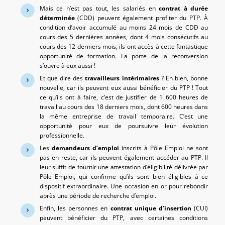
Mais ce n’est pas tout, les salariés en
contrat à durée
déterminée
(CDD) peuvent également profiter du PTP. À
condition d’avoir accumulé au moins 24 mois de CDD au
cours des 5 dernières années, dont 4 mois consécutifs au
cours des 12 derniers mois, ils ont accès à cette fantastique
opportunité de formation. La porte de la reconversion
s’ouvre à eux aussi !
Et que dire des
travailleurs intérimaires
? Eh bien, bonne
nouvelle, car ils peuvent eux aussi bénéficier du PTP ! Tout
ce qu’ils ont à faire, c’est de justifier de 1 600 heures de
travail au cours des 18 derniers mois, dont 600 heures dans
la même entreprise de travail temporaire. C’est une
opportunité pour eux de poursuivre leur évolution
professionnelle.
Les
demandeurs d’emploi
inscrits à Pôle Emploi ne sont
pas en reste, car ils peuvent également accéder au PTP. Il
leur suffit de fournir une attestation d’éligibilité délivrée par
Pôle Emploi, qui confirme qu’ils sont bien éligibles à ce
dispositif extraordinaire. Une occasion en or pour rebondir
après une période de recherche d’emploi.
Enfin, les personnes en
contrat unique d’insertion
(CUI)
peuvent bénéficier du PTP, avec certaines conditions