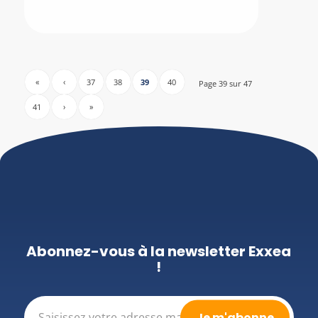
«
‹
37
38
39
40
Page 39 sur 47
41
›
»
Abonnez-vous à la newsletter Exxea
!
E-