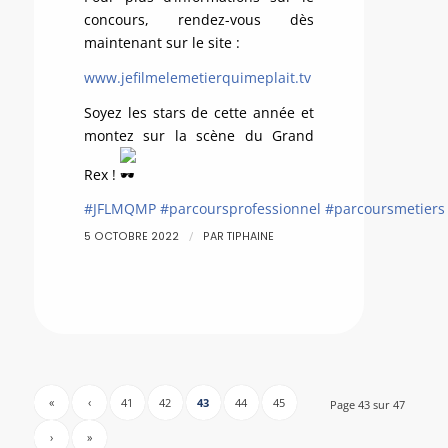
concours, rendez-vous dès
maintenant sur le site :
www.jefilmelemetierquimeplait.tv
Soyez les stars de cette année et
montez sur la scène du Grand
Rex !
#JFLMQMP
#parcoursprofessionnel
#parcoursmetiers
/
5 OCTOBRE 2022
PAR
TIPHAINE
«
‹
41
42
43
44
45
Page 43 sur 47
›
»