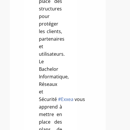
place des
structures
pour
protéger
les clients,
partenaires
et
utilisateurs.
Le
Bachelor
Informatique,
Réseaux
et
Sécurité
#Exxea
vous
apprend à
mettre en
place des
plans de