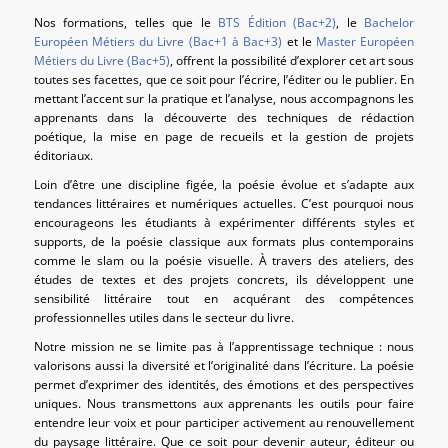
Nos formations, telles que le
BTS Édition (Bac+2)
, le
Bachelor
Européen Métiers du Livre (Bac+1 à Bac+3)
et le
Master Européen
Métiers du Livre (Bac+5)
, offrent la possibilité d’explorer cet art sous
toutes ses facettes, que ce soit pour l’écrire, l’éditer ou le publier. En
mettant l’accent sur la pratique et l’analyse, nous accompagnons les
apprenants dans la découverte des techniques de rédaction
poétique, la mise en page de recueils et la gestion de projets
éditoriaux.
Loin d’être une discipline figée, la poésie évolue et s’adapte aux
tendances littéraires et numériques actuelles. C’est pourquoi nous
encourageons les étudiants à expérimenter différents styles et
supports, de la poésie classique aux formats plus contemporains
comme le slam ou la poésie visuelle. À travers des ateliers, des
études de textes et des projets concrets, ils développent une
sensibilité littéraire tout en acquérant des compétences
professionnelles utiles dans le secteur du livre.
Notre mission ne se limite pas à l’apprentissage technique : nous
valorisons aussi la diversité et l’originalité dans l’écriture. La poésie
permet d’exprimer des identités, des émotions et des perspectives
uniques. Nous transmettons aux apprenants les outils pour faire
entendre leur voix et pour participer activement au renouvellement
du paysage littéraire. Que ce soit pour devenir auteur, éditeur ou