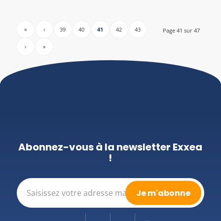
«
‹
39
40
41
42
43
Page 41 sur 47
›
»
Abonnez-vous à la newsletter Exxea
!
E-
mail
(Nécessaire)