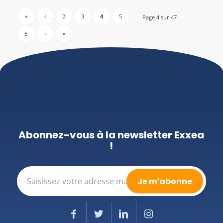
«
‹
2
3
4
5
Page 4 sur 47
6
›
»
Abonnez-vous à la newsletter Exxea
!
E-
mail
(Nécessaire)