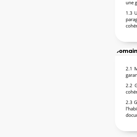
une g
1.3 U
parag
cohér
Domaine
2.1 M
garan
2.2 G
cohér
2.3 G
l’hab
docu