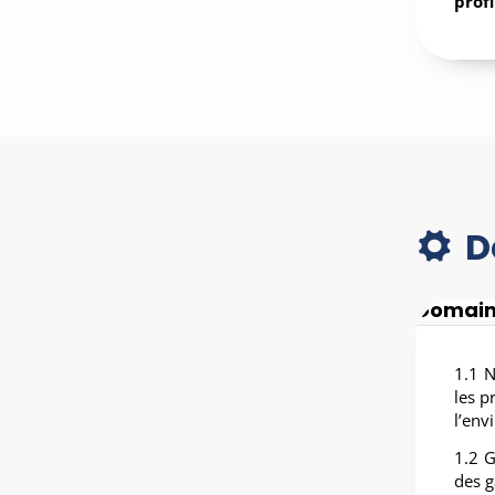
profi
D
Domaine
1.1 N
les p
l’env
1.2 G
des g