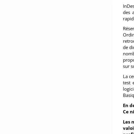
InDes
des a
rapid
Rése
Ordin
retro
de di
nombr
propo
sur s
La ce
test 
logic
Basiq
En d
Ce n
Les 
valo