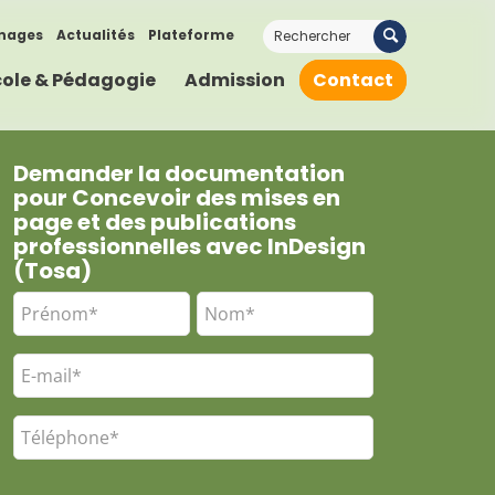
nages
Actualités
Plateforme
cole & Pédagogie
Admission
Contact
Demander la documentation
pour Concevoir des mises en
page et des publications
professionnelles avec InDesign
(Tosa)
Nom
*
E-
mail
Téléphone*
*
*