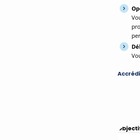
Op
Vou
pro
per
Dé
Vou
Accrédi
Objecti