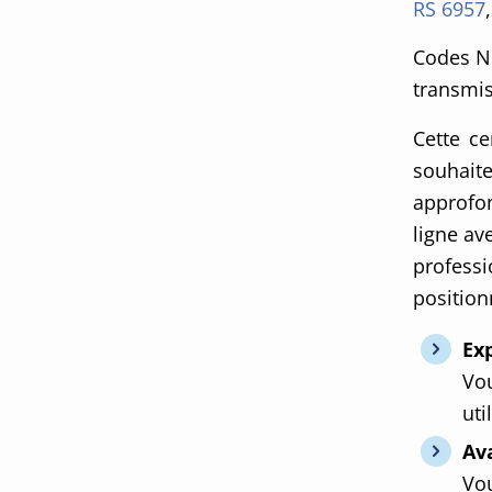
RS 6957
Codes NS
transmis
Cette ce
souhaite
approfon
ligne av
profess
positionn
Exp
Vou
uti
Av
Vou