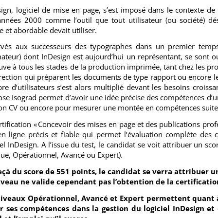
ign, logiciel de mise en page, s’est imposé dans le contexte de la
nnées 2000 comme l’outil que tout utilisateur (ou société) dé
e et abordable devait utiliser.
rvés aux successeurs des typographes dans un premier temps, 
ateur) dont InDesign est aujourd’hui un représentant, se sont ouv
uve à tous les stades de la production imprimée, tant chez les prof
rection qui préparent les documents de type rapport ou encore le
e d’utilisateurs s’est alors multiplié devant les besoins croissan
se Isograd permet d’avoir une idée précise des compétences d’un
on CV ou encore pour mesurer une montée en compétences suite
rtification « Concevoir des mises en page et des publications prof
en ligne précis et fiable qui permet l’évaluation complète des 
iel InDesign. A l’issue du test, le candidat se voit attribuer un sc
ue, Opérationnel, Avancé ou Expert).
eçà du score de 551 points, le candidat se verra attribuer un
iveau ne valide cependant pas l’obtention de la certificatio
niveaux Opérationnel, Avancé et Expert permettent quant à e
ir ses compétences dans la gestion du logiciel InDesign et