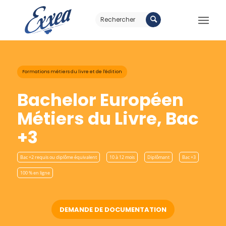
Formations métiers du livre et de l'édition
Bachelor Européen
Métiers du Livre, Bac
+3
Bac +2 requis ou diplôme équivalent
10 à 12 mois
Diplômant
Bac +3
100 % en ligne
DEMANDE DE DOCUMENTATION