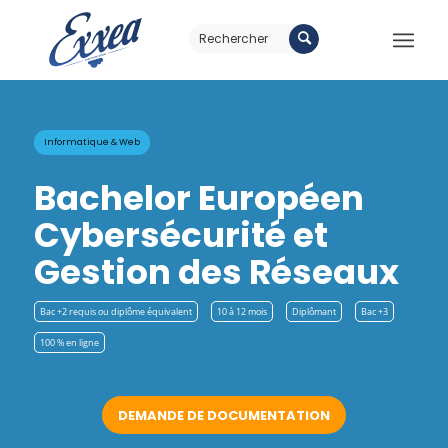
Informatique & Web
Bachelor Européen
Cybersécurité et
Gestion des Réseaux
Bac +2 requis ou diplôme équivalent
10 à 12 mois
Diplômant
Bac +3
100 % en ligne
DEMANDE DE DOCUMENTATION