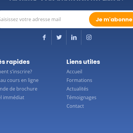
il
saire)
s rapides
Liens utiles
nt s’inscrire?
Accueil
au cours en ligne
Formations
de de brochure
Actualités
l immédiat
Témoignages
Contact