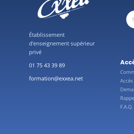
E-
ma
Établissement
(Néces
d’enseignement supérieur
privé
Accè
01 75 43 39 89
Comme
formation@exxea.net
Accès 
Deman
Rappe
F.A.Q.